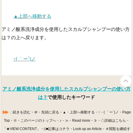
▲上部へ移動する
アミノ酸系洗浄成分を使用したスカルプシャンプーの使い方
は？の上へ戻ります。
↑( ｀ー´)ノ
アミノ酸系洗浄成分を使用したスカルプシャンプーの使い方
は？
で使用したキーワード
∴続きを読む・＠・先頭に戻る・▲・上部へ移動する・↑・( ｀ー´)ノ・Page
Top・※・このページのトップへ・♪・≫・Read more・♭・◇詳細はこちら・
「★VIEW CONTENT」・□■記事はコチラ・Look up an Article・＃閲覧を継続す