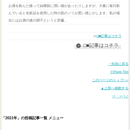
お酒を飲んだ後って結構肌に潤い感があったりしますが、大量に毎日飲
んでいると化粧品を使用した時の肌のノリが悪い感じがします。私の場
合にはお酒の後の調子というと肝臓...
≫
□■記事はコチラ
□■記事はコチラ
・先頭に戻る
※Page Top
このページのトップへ♪
▲上部へ移動する
↑( ｀ー´)ノ
「2021年」の投稿記事一覧 メニュー