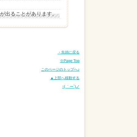
が出ることがあります。
・先頭に戻る
※Page Top
このページのトップへ♪
▲上部へ移動する
↑( ｀ー´)ノ