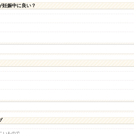
が妊娠中に良い？
プ
いもので...